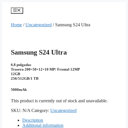
Skip
to
Menu
content
Home
/
Uncategorized
/ Samsung S24 Ultra
Samsung S24 Ultra
6.8 pulgadas
Trasera 200+50+12+10 MP/ Frontal 12MP
12GB
256/512GB/1 TB
5000mAh
This product is currently out of stock and unavailable.
SKU:
N/A
Category:
Uncategorized
Description
Additional information