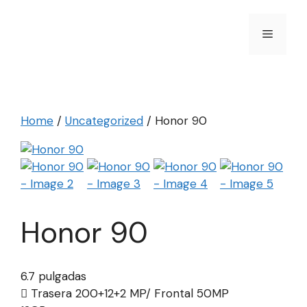
Skip
to
Menu
content
Home
/
Uncategorized
/ Honor 90
Honor 90
6.7 pulgadas
Trasera 200+12+2 MP/ Frontal 50MP