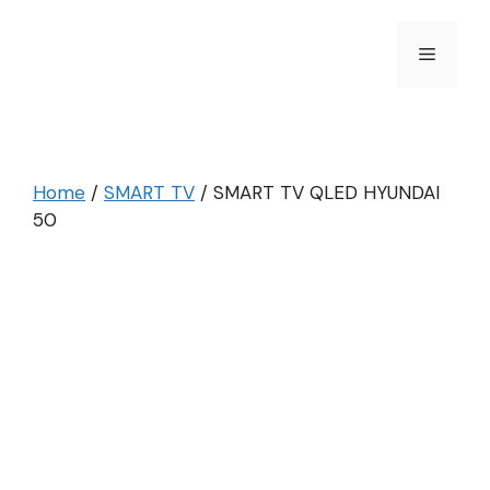
Skip
to
Menu
content
Home
/
SMART TV
/ SMART TV QLED HYUNDAI
50