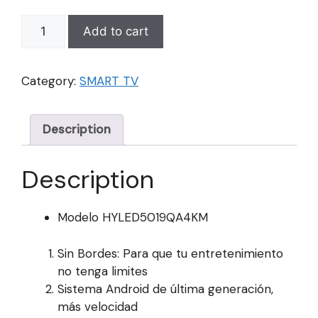
SMART
Add to cart
TV
QLED
HYUNDAI
Category:
SMART TV
50
quantity
Description
Description
Modelo HYLED5019QA4KM
Sin Bordes: Para que tu entretenimiento
no tenga limites
Sistema Android de última generación,
más velocidad